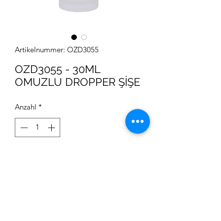
Artikelnummer: OZD3055
OZD3055 - 30ML
OMUZLU DROPPER ŞİŞE
Anzahl
*
30ml buzlu ve şeffaf renk seçenekleriyle
omuzlu dropper şişe, şık ve estetik
kozmetik ambalaj çözümü.
Erhalten Sie Preisinformationen