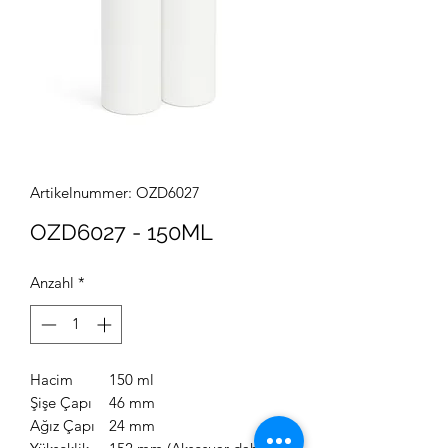
Artikelnummer: OZD6027
OZD6027 - 150ML
Anzahl
*
Hacim
150 ml
Şişe Çapı
46 mm
Ağız Çapı
24 mm