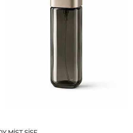
Y MİST ŞİŞE