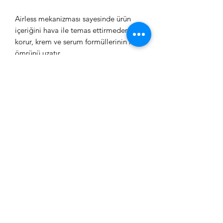
Airless mekanizması sayesinde ürün
içeriğini hava ile temas ettirmeden
korur, krem ve serum formüllerinin raf
ömrünü uzatır.
Şık tasarımı, yüksek kaliteli ithal
malzemesi ve kullanım kolaylığıyla
markanızın profesyonel imajını
güçlendirir.
Özden Ambalaj güvencesiyle stoktan
hızlı teslim avantajı sunar.
Получить информацию о ценах