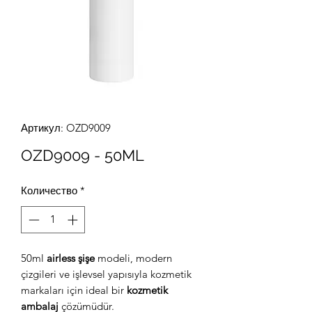
Артикул: OZD9009
OZD9009 - 50ML
Количество
*
50ml
airless şişe
modeli, modern
çizgileri ve işlevsel yapısıyla kozmetik
markaları için ideal bir
kozmetik
ambalaj
çözümüdür.