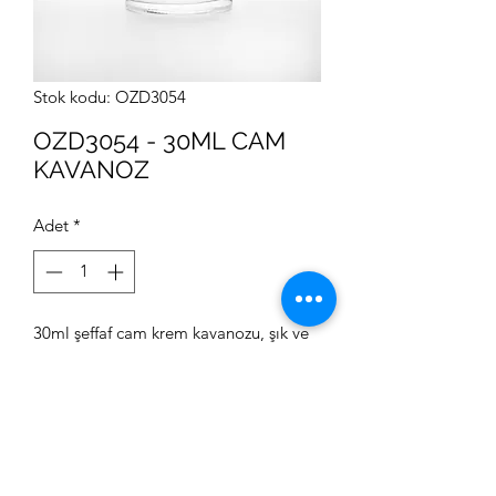
Stok kodu: OZD3054
OZD3054 - 30ML CAM
KAVANOZ
Adet
*
30ml şeffaf cam krem kavanozu, şık ve
estetik kozmetik ambalaj çözümü.
Bu modeli Kozmetik ve Medikal
sektörlerinde kullanabilirsiniz.