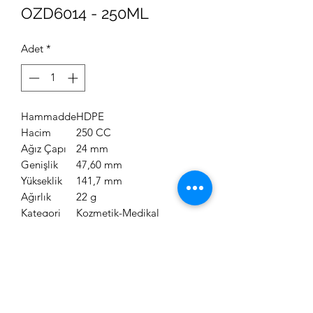
OZD6014 - 250ML
Adet
*
Hammadde
HDPE
Hacim
250 CC
Ağız Çapı
24 mm
Genişlik
47,60 mm
Yükseklik
141,7 mm
Ağırlık
22 g
Kategori
Kozmetik-Medikal