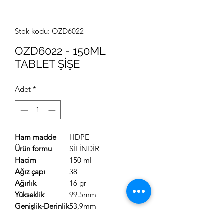
Stok kodu: OZD6022
OZD6022 - 150ML
TABLET ŞİŞE
Adet
*
Ham madde
HDPE
Ürün formu
SİLİNDİR
Hacim
150 ml
Ağız çapı
38
Ağırlık
16 gr
Yükseklik
99.5mm
Genişlik-Derinlik
53,9mm
Koli içi adeti
450