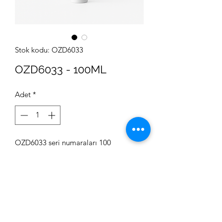
Stok kodu: OZD6033
OZD6033 - 100ML
Adet
*
OZD6033 seri numaraları 100
ML hacimli ve 24 mm ağız çapı olan,
15 gram ağırlığındaki HDPE ham
maddesinden üretilen Polietilen şişe
modeli.
Fiyat Bilgisi Alın