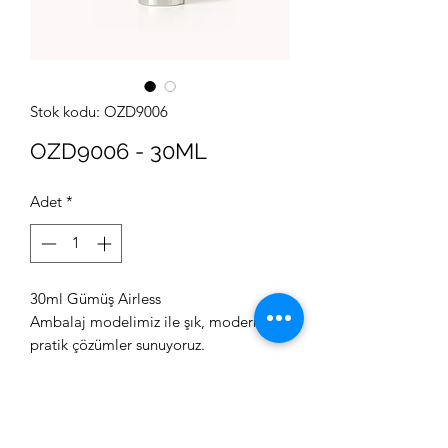
Stok kodu: OZD9006
OZD9006 - 30ML
Adet
*
30ml Gümüş Airless
Ambalaj modelimiz ile şık, modern ve
pratik çözümler sunuyoruz.
Kozmetik ürünleriniz için güvenilir ve
estetik airless ambalaj seçeneklerini ve
Özden Ambalajın kozmetik ambalaj