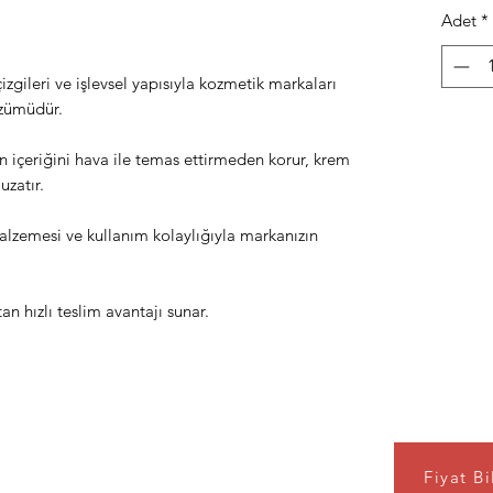
Adet
*
gileri ve işlevsel yapısıyla kozmetik markaları
zümüdür.
 içeriğini hava ile temas ettirmeden korur, krem
uzatır.
 malzemesi ve kullanım kolaylığıyla markanızın
 hızlı teslim avantajı sunar.
Fiyat Bi