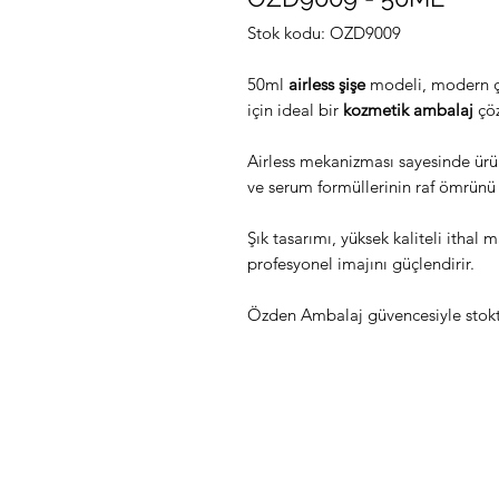
Stok kodu: OZD9009
50ml
airless şişe
modeli, modern çiz
için ideal bir
kozmetik ambalaj
çö
Airless mekanizması sayesinde ürün
ve serum formüllerinin raf ömrünü 
Şık tasarımı, yüksek kaliteli ithal
profesyonel imajını güçlendirir.
Özden Ambalaj güvencesiyle stoktan